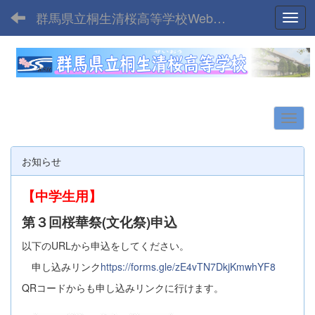
群馬県立桐生清桜高等学校Webサイト
Toggl
お知らせ
【中学生用】
第３回桜華祭(文化祭)申込
以下のURLから申込をしてください。
申し込みリンク
https://forms.gle/zE4vTN7DkjKmwhYF8
QRコードからも申し込みリンクに行けます。