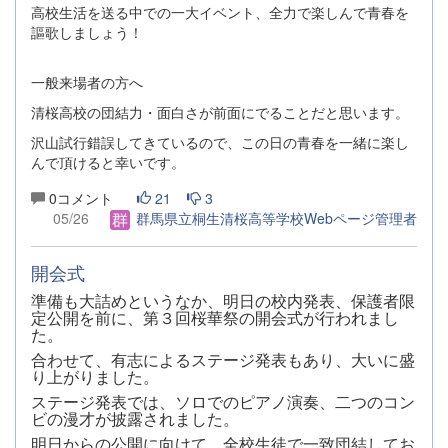
高校生活を送る中での一大イベント、全力で楽しんで青春を
謳歌しましょう！
一般来場者の方へ
清桜高校の団結力・面白さが前面にでることだと思います。
沢山試行錯誤してきているので、この日の青春を一緒に楽し
んで頂けると幸いです。
0コメント
21
3
05/26
群馬県立桐生清桜高等学校Webページ管理者
開会式
準備も大詰めというなか、明日の校内発表、保護者限
定公開を前に、第３回桜華祭の開会式が行われまし
た。
合わせて、有志によるステージ発表もあり、大いに盛
り上がりました。
ステージ発表では、ソロでのピアノ演奏、二つのコン
ビの漫才が披露されました。
明日からの公開に向けて、全校生徒で一致団結してお