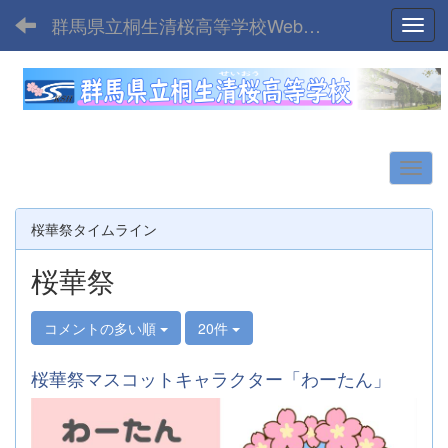
群馬県立桐生清桜高等学校Webサイト
Toggl
桜華祭タイムライン
桜華祭
コメントの多い順
20件
桜華祭マスコットキャラクター「わーたん」