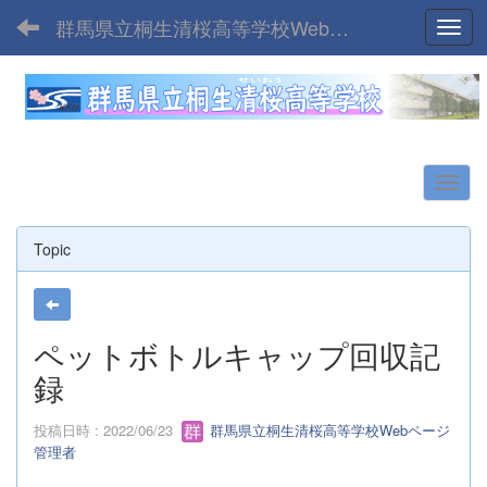
群馬県立桐生清桜高等学校Webサイト
Toggl
Topic
ペットボトルキャップ回収記
録
投稿日時 : 2022/06/23
群馬県立桐生清桜高等学校Webページ
管理者