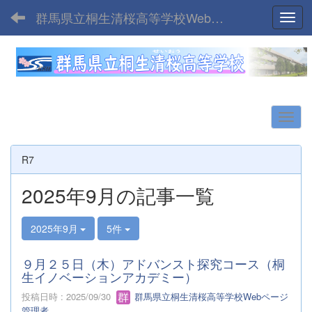
群馬県立桐生清桜高等学校Webサイト
Toggl
R7
2025年9月の記事一覧
2025年9月
5件
９月２５日（木）アドバンスト探究コース（桐
生イノベーションアカデミー）
投稿日時 : 2025/09/30
群馬県立桐生清桜高等学校Webページ
管理者