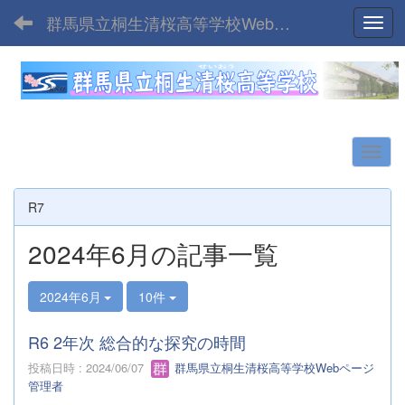
群馬県立桐生清桜高等学校Webサイト
Toggl
R7
2024年6月の記事一覧
2024年6月
10件
R6 2年次 総合的な探究の時間
投稿日時 : 2024/06/07
群馬県立桐生清桜高等学校Webページ
管理者