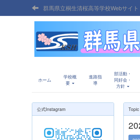
群馬県立桐生清桜高等学校Webサイト
部活動・
学校概
進路指
ホーム
同好会・
要
導
方針
公式Instagram
Topic
2
20