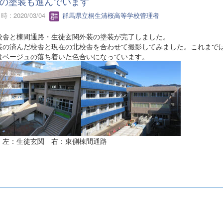
の塗装も進んでいます
 : 2020/03/04
群馬県立桐生清桜高等学校管理者
舎と棟間通路・生徒玄関外装の塗装が完了しました。
の済んだ校舎と現在の北校舎を合わせて撮影してみました。これまでは
はベージュの落ち着いた色合いになっています。
 左：生徒玄関 右：東側棟間通路