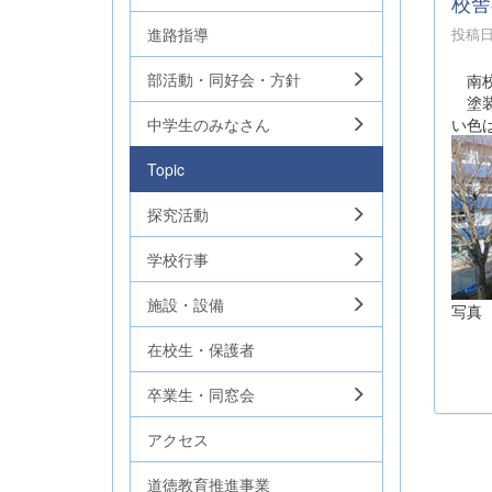
校舎
進路指導
投稿日時
部活動・同好会・方針
南校
塗装
中学生のみなさん
い色
Topic
探究活動
学校行事
施設・設備
写真
在校生・保護者
卒業生・同窓会
アクセス
道徳教育推進事業