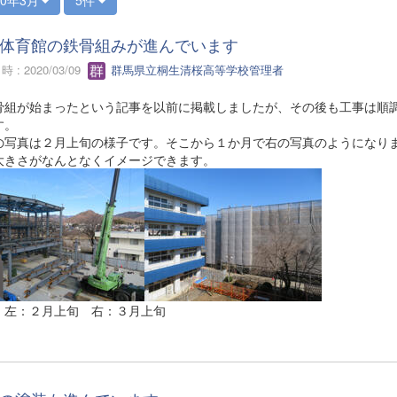
体育館の鉄骨組みが進んでいます
 : 2020/03/09
群馬県立桐生清桜高等学校管理者
組が始まったという記事を以前に掲載しましたが、その後も工事は順調
す。
写真は２月上旬の様子です。そこから１か月で右の写真のようになりま
大きさがなんとなくイメージできます。
 左：２月上旬 右：３月上旬