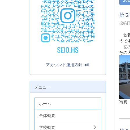
第２
投稿日時
鉄骨
うで
左の
その
アカウント運用方針.pdf
メニュー
写真
ホーム
全体概要
学校概要