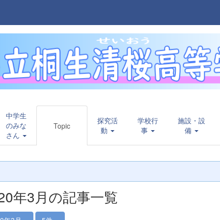
中学生
探究活
学校行
施設・設
のみな
Topic
動
事
備
さん
020年3月の記事一覧
20年3月
5件