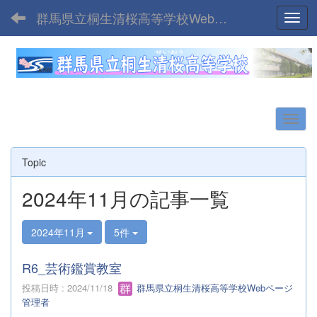
群馬県立桐生清桜高等学校Webサイト
Toggl
Topic
2024年11月の記事一覧
2024年11月
5件
R6_芸術鑑賞教室
投稿日時 : 2024/11/18
群馬県立桐生清桜高等学校Webページ
管理者