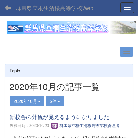
群馬県立桐生清桜高等学校Webサイト
Toggl
Topic
2020年10月の記事一覧
2020年10月
5件
新校舎の外観が見えるようになりました
投稿日時 : 2020/10/20
群馬県立桐生清桜高等学校管理者