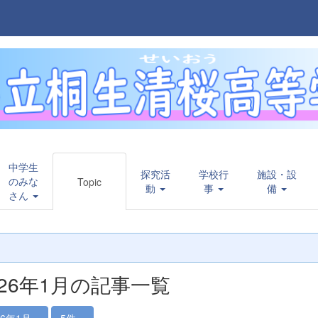
中学生
探究活
学校行
施設・設
のみな
Topic
動
事
備
さん
026年1月の記事一覧
26年1月
5件