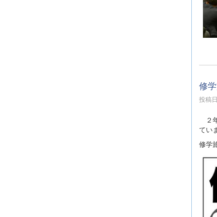
修学
投稿日時
２年
てい
修学