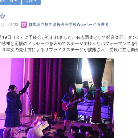
会
 : 01/23
群馬県立桐生清桜高等学校Webページ管理者
月19日（金）に予餞会が行われました。有志団体として軽音楽部、ダン
の感謝と応援のメッセージを込めてステージで様々なパフォーマンスを
、３年次の先生方によるサプライズステージが披露され、受験に立ち向