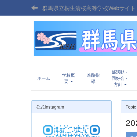
群馬県立桐生清桜高等学校Webサイト
部活動・
学校概
進路指
ホーム
同好会・
要
導
方針
公式Instagram
Topic
2
20