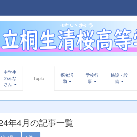
中学生
探究活
学校行
施設・設
のみな
Topic
動
事
備
さん
024年4月の記事一覧
24年4月
5件