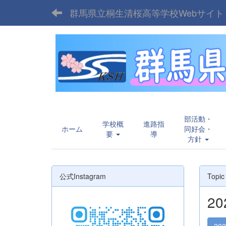
群馬県立桐生清桜高等学校Webサイト
部活動・
学校概
進路指
ホーム
同好会・
要
導
方針
公式Instagram
Topic
2
20