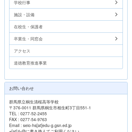
学校行事
施設・設備
在校生・保護者
卒業生・同窓会
アクセス
道徳教育推進事業
お問い合わせ
群馬県立桐生清桜高等学校
〒376-0011 群馬県桐生市相生町3丁目551-1
TEL : 0277-52-2455
FAX : 0277-54-9763
Email : seio-hs[at]edu-g.gsn.ed.jp
※[at]を@に書き換えてご利用ください。