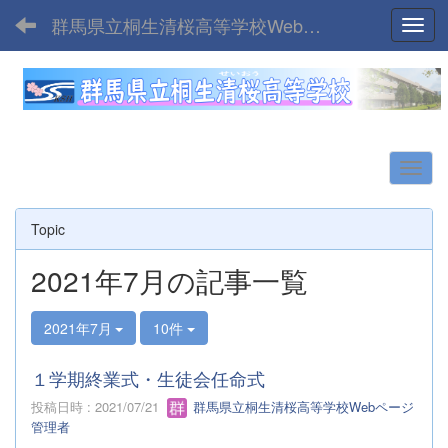
群馬県立桐生清桜高等学校Webサイト
Toggl
Topic
2021年7月の記事一覧
2021年7月
10件
１学期終業式・生徒会任命式
投稿日時 : 2021/07/21
群馬県立桐生清桜高等学校Webページ
管理者