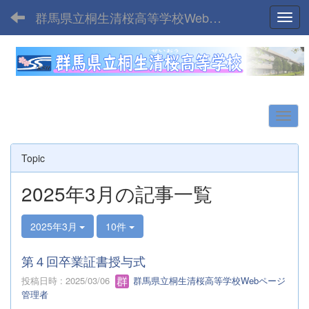
群馬県立桐生清桜高等学校Webサイト
Toggl
Topic
2025年3月の記事一覧
2025年3月
10件
第４回卒業証書授与式
投稿日時 : 2025/03/06
群馬県立桐生清桜高等学校Webページ
管理者