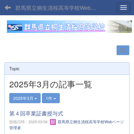
群馬県立桐生清桜高等学校Webサイト
Toggl
Topic
2025年3月の記事一覧
2025年3月
1件
第４回卒業証書授与式
投稿日時 : 2025/03/06
群馬県立桐生清桜高等学校Webページ
管理者