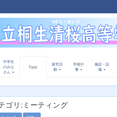
中学生
探究活
学校行
施設・設
のみな
Topic
動
事
備
さん
テゴリ:ミーティング
ーティング
50件