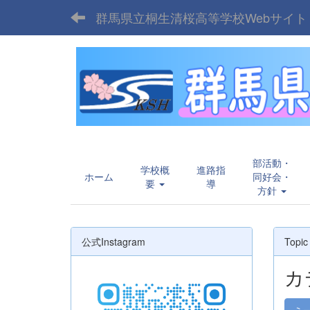
群馬県立桐生清桜高等学校Webサイト
部活動・
学校概
進路指
ホーム
同好会・
要
導
方針
公式Instagram
Topic
カ
ミ