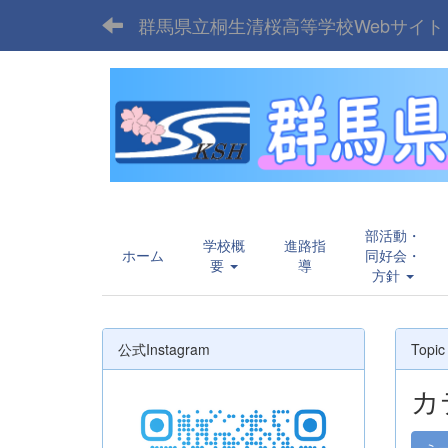
群馬県立桐生清桜高等学校Webサイト
部活動・
学校概
進路指
ホーム
同好会・
要
導
方針
公式Instagram
Topic
カ
ミ