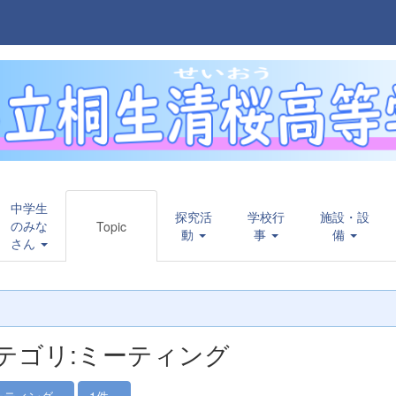
中学生
探究活
学校行
施設・設
のみな
Topic
動
事
備
さん
テゴリ:ミーティング
ーティング
1件