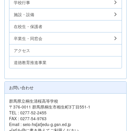
学校行事
施設・設備
在校生・保護者
卒業生・同窓会
アクセス
道徳教育推進事業
お問い合わせ
群馬県立桐生清桜高等学校
〒376-0011 群馬県桐生市相生町3丁目551-1
TEL : 0277-52-2455
FAX : 0277-54-9763
Email : seio-hs[at]edu-g.gsn.ed.jp
※[at]を@に書き換えてご利用ください。