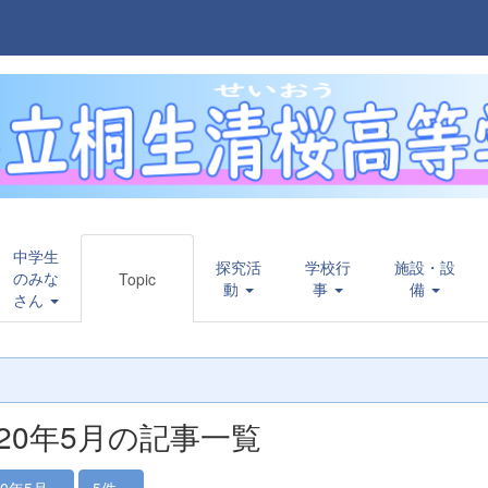
中学生
探究活
学校行
施設・設
のみな
Topic
動
事
備
さん
020年5月の記事一覧
20年5月
5件