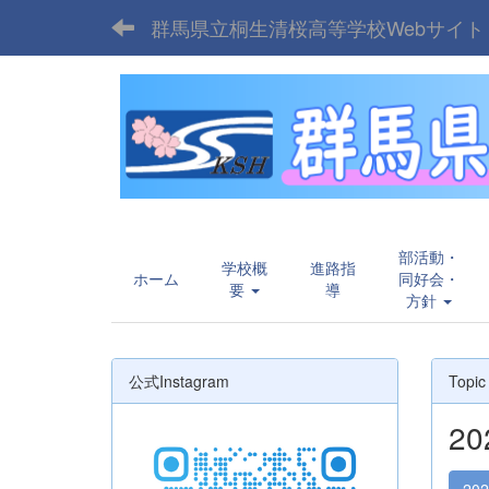
群馬県立桐生清桜高等学校Webサイト
部活動・
学校概
進路指
ホーム
同好会・
要
導
方針
公式Instagram
Topic
2
20