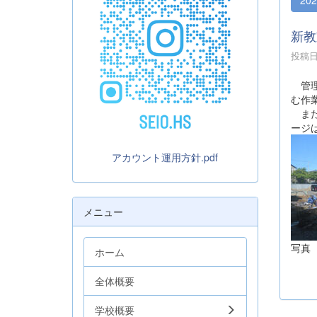
新教
投稿日時
管理
む作
また
ージ
アカウント運用方針.pdf
メニュー
写真
ホーム
全体概要
学校概要