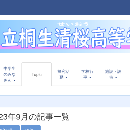
中学生
探究活
学校行
施設・設
のみな
Topic
動
事
備
さん
023年9月の記事一覧
23年9月
50件