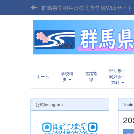
群馬県立桐生清桜高等学校Webサイト
部活動・
学校概
進路指
ホーム
同好会・
要
導
方針
公式Instagram
Topic
2
20