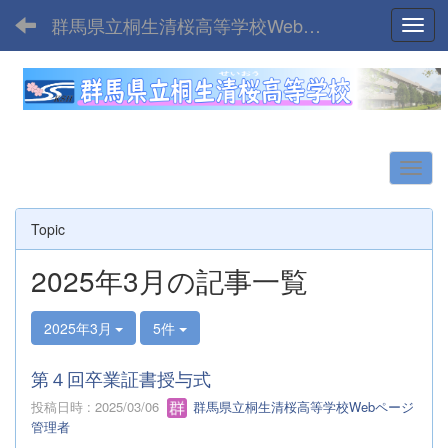
群馬県立桐生清桜高等学校Webサイト
Toggl
Topic
2025年3月の記事一覧
2025年3月
5件
第４回卒業証書授与式
投稿日時 : 2025/03/06
群馬県立桐生清桜高等学校Webページ
管理者